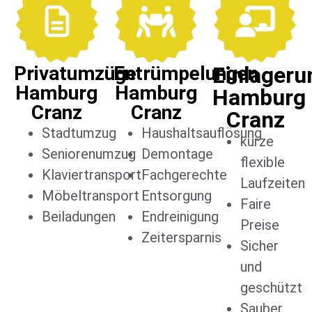
Privatumzüge
Entrümpelungen
Einlageru
Hamburg
Hamburg
Hamburg
Cranz
Cranz
Cranz
Stadtumzug
Haushaltsauflösung
kurze
Seniorenumzug
Demontage
flexible
Klaviertransport
Fachgerechte
Laufzeiten
Möbeltransport
Entsorgung
Faire
Beiladungen
Endreinigung
Preise
Zeitersparnis
Sicher
und
geschützt
Sauber