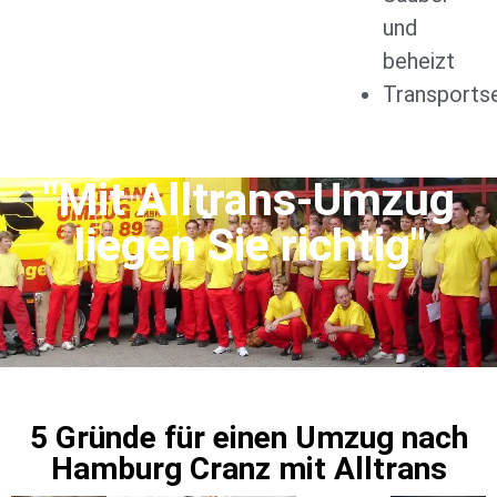
und
beheizt
Transports
"Mit Alltrans-Umzug
liegen Sie richtig"
5 Gründe für einen Umzug nach
Hamburg Cranz mit Alltrans