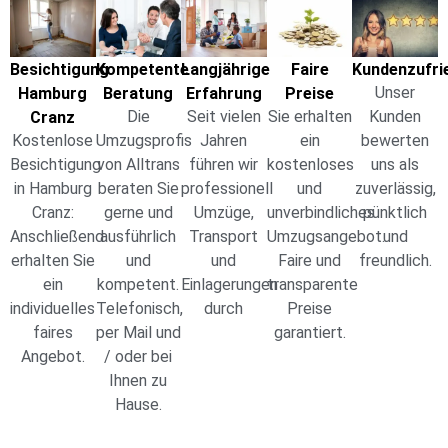
Besichtigung
Kompetente
Langjährige
Faire
Kundenzufri
Unser
Hamburg
Beratung
Erfahrung
Preise
Die
Seit vielen
Sie erhalten
Kunden
Cranz
Kostenlose
Umzugsprofis
Jahren
ein
bewerten
Besichtigung
von Alltrans
führen wir
kostenloses
uns als
in Hamburg
beraten Sie
professionell
und
zuverlässig,
Cranz:
gerne und
Umzüge,
unverbindliches
pünktlich
Anschließend
ausführlich
Transport
Umzugsangebot.
und
erhalten Sie
und
und
Faire und
freundlich.
ein
kompetent.
Einlagerungen
transparente
individuelles
Telefonisch,
durch
Preise
faires
per Mail und
garantiert.
Angebot.
/ oder bei
Ihnen zu
Hause.